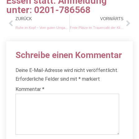
Essen statt. Anmeldung
unter: 0201-786568
ZURÜCK
VORWÄRTS
Ruhe im Kopf – Vom guten Umgang mit schlechten Gedanken – Schnupperabend am 23.07.24 von 19.00 – 21.00 Uhr in der Frauenberatungsstelle Essen. Anmeldung unter : 0201-786568
Freie Plätze im Trauercafé der Kliniken Essen-Mitte ! Wir treffen uns jeden 1. und 3. Mittwoch des Monats. Uhrzeit und Ort erfragen Sie bitte unter: 0201-46 69 858
Schreibe einen Kommentar
Deine E-Mail-Adresse wird nicht veröffentlicht.
Erforderliche Felder sind mit
*
markiert
Kommentar
*