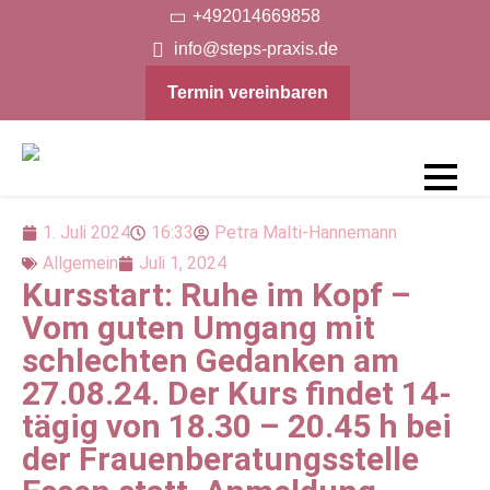
+492014669858
info@steps-praxis.de
Termin vereinbaren
Steps-
Praxis
1. Juli 2024
16:33
Petra Malti-Hannemann
Allgemein
Juli 1, 2024
Kursstart: Ruhe im Kopf –
Vom guten Umgang mit
schlechten Gedanken am
27.08.24. Der Kurs findet 14-
tägig von 18.30 – 20.45 h bei
der Frauenberatungsstelle